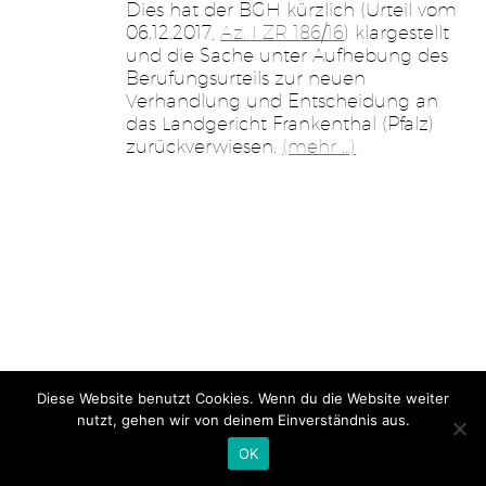
Dies hat der BGH kürzlich (Urteil vom
06.12.2017,
Az. I ZR 186/16
) klargestellt
und die Sache unter Aufhebung des
Berufungsurteils zur neuen
Verhandlung und Entscheidung an
das Landgericht Frankenthal (Pfalz)
zurückverwiesen.
(mehr …)
Diese Website benutzt Cookies. Wenn du die Website weiter
Home
Impressum
Jobs
Datenschutz
| Gutsch & Schlegel
nutzt, gehen wir von deinem Einverständnis aus.
Rechtsanwälte – © 2026
OK