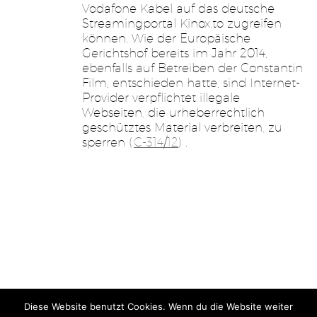
Vodafone Kabel auf das deutsche
Streamingportal Kinox.to zugreifen
können. Wie der Europäische
Gerichtshof bereits im Jahr 2014,
ebenfalls auf Betreiben der Constantin
Film, entschieden hatte, sind Internet-
Provider verpflichtet illegale
Webseiten, die urheberrechtlich
geschütztes Material verbreiten, zu
sperren (
C-314/12
) .
Diese Website benutzt Cookies. Wenn du die Website weiter
Home
Impressum
Jobs
Datenschutz
| Gutsch & Schlegel