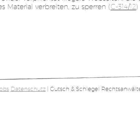
s Material verbreiten, zu sperren (
C-314/12
) 
obs
Datenschutz
| Gutsch & Schlegel Rechtsanwält