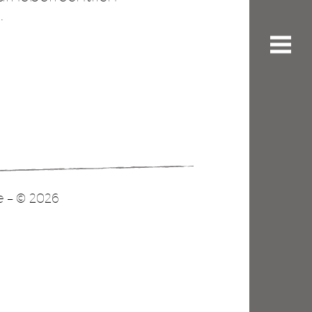
.
e – © 2026