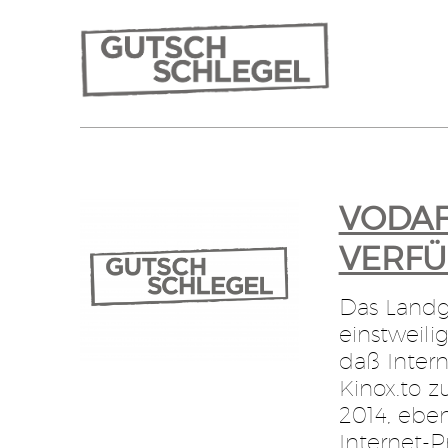
VODAF
ERFÜG
Das Landg
einstweili
daß Inter
Kinox.to z
2014, eben
Internet-P