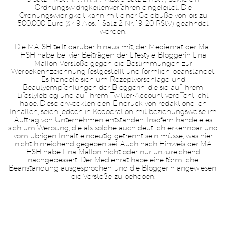
Ordnungswidrigkeitenverfahren eingeleitet. Die
Ordnungswidrigkeit kann mit einer Geldbuße von bis zu
500.000 Euro (§ 49 Abs. 1 Satz 2 Nr. 19, 20 RStV) geahndet
werden.
Die MA-SH teilt darüber hinaus mit, der Medienrat der Ma-
HSH habe bei vier Beiträgen der Lifestyle-Bloggerin Lina
Mallon Verstöße gegen die Bestimmungen zur
Werbekennzeichnung festgestellt und förmlich beanstandet.
Es handele sich um Rezeptvorschläge und
Beautyempfehlungen der Bloggerin, die sie auf ihrem
Lifestyleblog und auf ihrem Twitter-Account veröffentlicht
habe. Diese erweckten den Eindruck von redaktionellen
Inhalten, seien jedoch in Kooperation mit beziehungsweise im
Auftrag von Unternehmen entstanden. Insofern handele es
sich um Werbung, die als solche auch deutlich erkennbar und
vom übrigen Inhalt eindeutig getrennt sein müsse, was hier
nicht hinreichend gegeben sei. Auch nach Hinweis der MA
HSH habe Lina Mallon nicht oder nur unzureichend
nachgebessert. Der Medienrat habe eine förmliche
Beanstandung ausgesprochen und die Bloggerin angewiesen,
die Verstöße zu beheben.