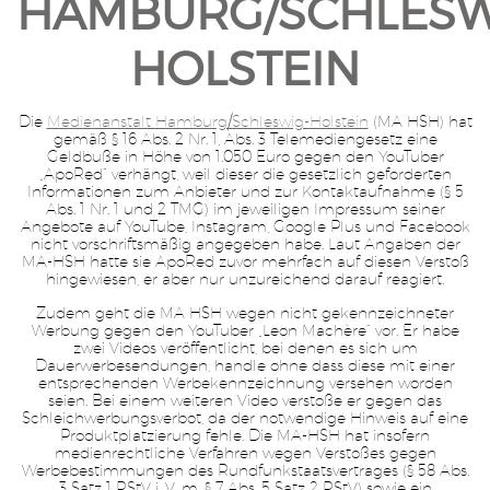
HAMBURG/SCHLESW
HOLSTEIN
Die
Medienanstalt Hamburg/Schleswig-Holstein
(MA HSH) hat
gemäß § 16 Abs. 2 Nr. 1, Abs. 3 Telemediengesetz eine
Geldbuße in Höhe von 1.050 Euro gegen den YouTuber
„ApoRed“ verhängt, weil dieser die gesetzlich geforderten
Informationen zum Anbieter und zur Kontaktaufnahme (§ 5
Abs. 1 Nr. 1 und 2 TMG) im jeweiligen Impressum seiner
Angebote auf YouTube, Instagram, Google Plus und Facebook
nicht vorschriftsmäßig angegeben habe. Laut Angaben der
MA-HSH hatte sie ApoRed zuvor mehrfach auf diesen Verstoß
hingewiesen, er aber nur unzureichend darauf reagiert.
Zudem geht die MA HSH wegen nicht gekennzeichneter
Werbung gegen den YouTuber „Leon Machère“ vor. Er habe
zwei Videos veröffentlicht, bei denen es sich um
Dauerwerbesendungen, handle ohne dass diese mit einer
entsprechenden Werbekennzeichnung versehen worden
seien. Bei einem weiteren Video verstoße er gegen das
Schleichwerbungsverbot, da der notwendige Hinweis auf eine
Produktplatzierung fehle. Die MA-HSH hat insofern
medienrechtliche Verfahren wegen Verstoßes gegen
Werbebestimmungen des Rundfunkstaatsvertrages (§ 58 Abs.
3 Satz 1 RStV i. V. m. § 7 Abs. 5 Satz 2 RStV) sowie ein