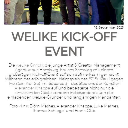
18. September 2023
WELIKE KICK-OFF
EVENT
Die
weLike GmbH
, die junge Artist & Creator Management
Agentur aus Hamburg, hat am Samstag mit einem
großartigen Kick-off-Event auf sich aufmerksam gemacht.
Während des erfolgreichen Heimspiels des FC St. Pauli gegen
Holstein Kiel trat im „Séparée 31“ des Stadions der Künstler
Alexander Knappe
auf und begeisterte nicht nur die
anwesenden Gäste, sondern insbesondere auch die
einladenden weLike-Gründer und langjährigen Mandanten.
Foto v.l.n.r.: Björn Mathes, Alexander Knappe, Luke Mathes,
Thomas Schlegel und Frank Otto.