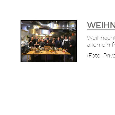
WEIHN
Weihnacht
allen ein 
(Foto: Priva