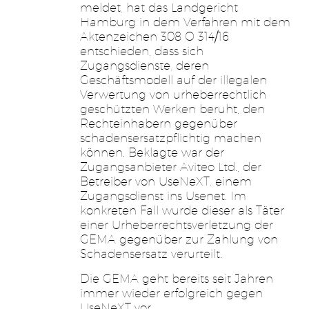
meldet, hat das Landgericht
Hamburg in dem Verfahren mit dem
Aktenzeichen 308 O 314/16
entschieden, dass sich
Zugangsdienste, deren
Geschäftsmodell auf der illegalen
Verwertung von urheberrechtlich
geschützten Werken beruht, den
Rechteinhabern gegenüber
schadensersatzpflichtig machen
können. Beklagte war der
Zugangsanbieter Aviteo Ltd., der
Betreiber von UseNeXT, einem
Zugangsdienst ins Usenet. Im
konkreten Fall wurde dieser als Täter
einer Urheberrechtsverletzung der
GEMA gegenüber zur Zahlung von
Schadensersatz verurteilt.
Die GEMA geht bereits seit Jahren
immer wieder erfolgreich gegen
UseNeXT vor.