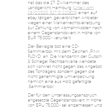
hat das die 27. Zivilkammer des
Landgericht Hamburg (
Urteil vom
29.10.2020, 327 O 220/20
) einen auf
ebay tätigen, gewerblichen Anbieter
wegen einer Markenrechtsverletzung
zur Zahlung von Abmahnkosten nach
einem Gegenstandswert in Höhe von
EUR 75.000,- verurteilt.
Der Beklagte bot eine CD-
Sammlerbox mit dem Zeichen „PINK
FLOYD“ an. Die Mandantin der Gutsch
& Schlegel Rechtsanwälte wendete
sich konkret nicht gegen das Angebot
des Tonträgers, sondern gegen die
nicht genehmigte Umverpackung,
nämlich eine aus Holz gefertigte
„Sammlerbox“.
Der für den Unterlassungsanspruch
angesetzte Gegenstandswert in Höhe
von ERU 75.000,- sei angemessen und