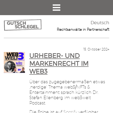
Deutsch
Rechtsanwälte in Partnerschaft
15. Oktober 2024
URHEBER- UND
MARKENRECHT IM
WEB3
Über das zugegebenermaßen etwas
„nerdige“ Thema web3/NFTs &
Entertainment sprach kürzlich Dr.
Stefan Ellenberg im web3welt
Podcast.
Die Folge ist auf
Spotify
verfügbar.