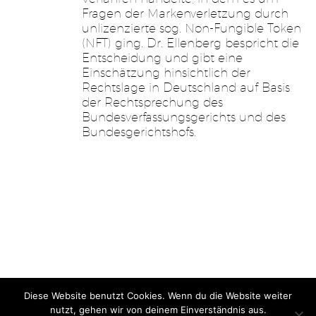
Fragen der Markenverletzung durch
unlizenzierte sog. Non-Fungible Token
(NFT) ging. Dr. Ellenberg bespricht die
Entscheidung und gibt eine
Einschätzung hinsichtlich der
Rechtslage in Deutschland auf Basis
der Rechtsprechung des
Bundesverfassungsgerichts und des
Bundesgerichtshofs.
Diese Website benutzt Cookies. Wenn du die Website weiter
Home
Impressum
Jobs
Datenschutz
| Gutsch & Schlegel
nutzt, gehen wir von deinem Einverständnis aus.
Rechtsanwälte – © 2026