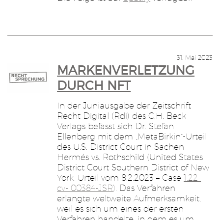
31. Mai 2023
MARKENVERLETZUNG
DURCH NFT
In der Juniausgabe der Zeitschrift
Recht Digital (Rdi) des C.H. Beck
Verlags befasst sich Dr. Stefan
Ellenberg mit dem „MetaBirkin“-Urteil
des U.S. District Court in Sachen
Hermés vs. Rothschild (United States
District Court Southern District of New
York, Urteil vom 8.2.2023 – Case
1:22-
cv- 00384-JSR
). Das Verfahren
erlangte weltweite Aufmerksamkeit,
weil es sich um eines der ersten
Verfahren handelte, in dem es um