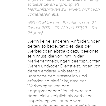
schließt deren Eignung, als
Herkunftshinweis zu wirken, nicht von
vorneherein aus.“
(BPatG München, Beschluss vom 22.
Januar 2021 – 29 W (pat) 539/19 –, Rn.
25, juris)
Wenn keine „anderen“ Anforderungen
gelten, so bedeutet dies, dass der
Werbeslogan abstrakt dazu geeignet
sein muss, die von ihm in der
Markenanmeldungen beanspruchten
Waren und/oder Dienstleistungen von
denen anderer Anbieter zu
unterscheiden. Wesentlich und
erforderlich hierfür ist, dass der
Werbeslogan von den
angesprochenen Verkehrskreisen
dabei nicht lediglich als werbliche
Anpreisung verstanden wird.
Allgemein gehaltene, werbeübliche