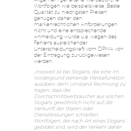
Wortfolgen wie beispielsweise „Beste
Qualität zu niedrigsten Preisen“
genügen daher den
markenrechtlichen Anforderungen
nicht und eine entsprechende
Anmeldung würde u.a. wegen des
Fehlens ausreichender
Unterscheidungskraft vom DPMA von
der Eintragung zurückgewiesen
werden.
„Insoweit ist bei Slogans, die eine im
Vordergrund stehende Werbefunktion
ausüben, dem Umstand Rechnung zu
tragen, dass die
Durchschnittsverbraucher aus solchen
Slogans gewöhnlich nicht auf die
Herkunft der Waren oder
Dienstleistungen schließen.
Wortfolgen, die nach Art eines Slogans
gebildet sind, wird der Verkehr daher