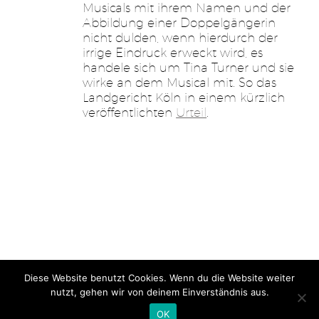
Musicals mit ihrem Namen und der
Abbildung einer Doppelgängerin
nicht dulden, wenn hierdurch der
irrige Eindruck erweckt wird, es
handele sich um Tina Turner und sie
wirke an dem Musical mit. So das
Landgericht Köln in einem kürzlich
veröffentlichten
Urteil
.
Diese Website benutzt Cookies. Wenn du die Website weiter
Home
Impressum
Jobs
Datenschutz
| Gutsch & Schlegel
nutzt, gehen wir von deinem Einverständnis aus.
Rechtsanwälte – © 2026
OK