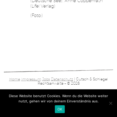
(Deutsche See), Anne Coppenrath
(Life! Verlag)
(Foto:)
Home
Impressum
Jobs
Datenschutz
| Gutsch & Schlegel
Rechtsanwälte – © 2026
Diese Website benutzt Cookies. Wenn du die Website weiter
nutzt, gehen wir von deinem Einverständnis aus.
OK