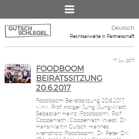
Deutsch
Rechtsanwälte in Partnerschaft
17. Juli 2017
FOODBOOM
BEIRATSSITZUNG
20.6.2017
Foodboom Beiratssitzung 20.6.2017,
v.l.n.r.: Prof. Holger Jung (JungvMatt),
Sebastian Heinz (Foodboom), Rolf
Coppenrath (Coppenrath Invest), Dr.
Hans-Martin Gutsch, Hannes
Arendholz (Foodboom), Dr. Peter Dill