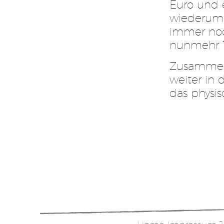
Euro und e
wiederum e
immer noc
nunmehr 7
Zusammenf
weiter in 
das physis