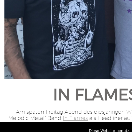
IN FLAME
Am späten Freitag Abend des diesjährigen
W
„Melodic Metal“ Band
In Flames
als Headliner auf
Diese Website benutzt 