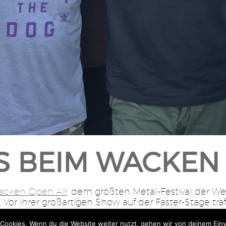
S BEIM WACKEN
acken Open Air
, dem größten Metal-Festival der We
. Vor ihrer großartigen Show auf der Faster-Stage t
zu einem kühlen Bier im Backstage-Bereich.
Cookies. Wenn du die Website weiter nutzt, gehen wir von deinem Einv