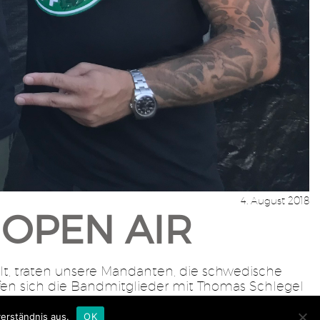
4. August 2018
 OPEN AIR
lt, traten unsere Mandanten, die schwedische
rafen sich die Bandmitglieder mit Thomas Schlegel
erständnis aus.
OK