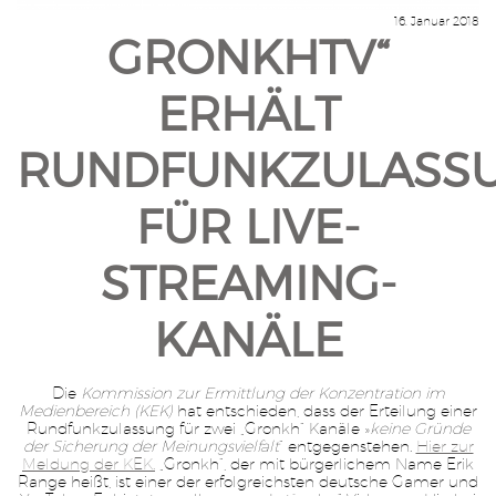
16. Januar 2018
GRONKHTV“
ERHÄLT
RUNDFUNKZULASS
FÜR LIVE-
STREAMING-
KANÄLE
Die
Kommission zur Ermittlung der Konzentration im
Medienbereich (KEK)
hat entschieden, dass der Erteilung einer
Rundfunkzulassung für zwei „Gronkh“ Kanäle »
keine Gründe
der Sicherung der Meinungsvielfalt
“ entgegenstehen.
Hier zur
Meldung der KEK.
„Gronkh“, der mit bürgerlichem Name Erik
Range heißt, ist einer der erfolgreichsten deutsche Gamer und