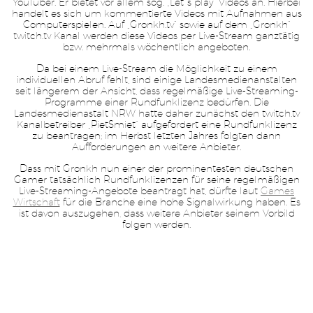
YouTuber. Er bietet vor allem sog. „Let´s play“ Videos an. Hierbei
handelt es sich um kommentierte Videos mit Aufnahmen aus
Computerspielen. Auf „Gronkh.tv“ sowie auf dem „Gronkh“
twitch.tv Kanal werden diese Videos per Live-Stream ganztätig
bzw. mehrmals wöchentlich angeboten.
Da bei einem Live-Stream die Möglichkeit zu einem
individuellen Abruf fehlt, sind einige Landesmedienanstalten
seit längerem der Ansicht, dass regelmäßige Live-Streaming-
Programme einer Rundfunklizenz bedürfen. Die
Landesmedienastalt NRW hatte daher zunächst den twitch.tv
Kanalbetreiber „PietSmiet“ aufgefordert eine Rundfunklizenz
zu beantragen; im Herbst letzten Jahres folgten dann
Aufforderungen an weitere Anbieter.
Dass mit Gronkh nun einer der prominentesten deutschen
Gamer tatsächlich Rundfunklizenzen für seine regelmäßigen
Live-Streaming-Angebote beantragt hat, dürfte laut
Games
Wirtschaft
für die Branche eine hohe Signalwirkung haben. Es
ist davon auszugehen, dass weitere Anbieter seinem Vorbild
folgen werden.