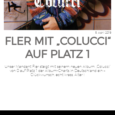
5. April 2019
FLER MIT „COLUCCI“
AUF PLATZ 1
Unser Mandant Fler steigt mit seinem neuen Album „Colucci“
von 0 auf Platz 1 der Album-Charts in Deutschland ein –
Glückwunsch, echt krass, Alter !