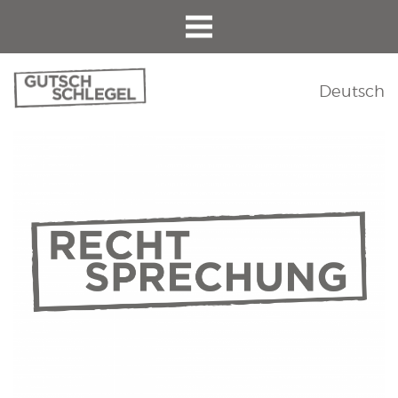
Deutsch