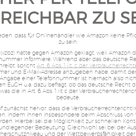
REICHBAR ZU S
ieden, dass für Onlinehändler wie Amazon keine Pflic
zu sein.
(vzbz) hatte gegen Amazon geklagt, weil Amazon di
fonnummer informiere. Während aber das deutsche
reibt, spricht
Art. 6 Abs. 1 lit. c der Verbraucherrecht
r und E-Mail-Adresse anzugeben habe, damit der
Angabe einer Telefonnummer ist hiernach also nich
en EuGH u.a. dazu befragt, ob das deutsche Recht d
s die in Art. 6 Abs. 1 lit c der Verbraucherrechte
bedeute.
 zunächst hervor, dass die Verbraucherrechterichtli
n, indem ihnen insbesondere beim Abschluss von V
n. Hierbei sei die Möglichkeit zur schnellen Ko
undlegender Bedeutung. Gleichwohl sei bei der A
erschutzniveau und der Wettbewerbsfähigkeit der 