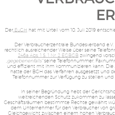
ER
Der
EuGH
hat mit Urteil vom 10. Juli 2019 entsch
Der Verbraucherzentrale Bundesverband e.V. 
rechtlich ausreichender Weise über seine Tele
246a Abs. 1 S. 1 Nr. 2 EGBGB
zwingend vorsch
„
gegebenenfalls“
seine Telefonnummer, Faxnumme
und effizient mit ihm kommunizieren kann. Die 
hatte der BGH das Verfahren ausgesetzt und d
Telefonnummer zur Verfügung zu stellen und wa
In seiner Begründung hebt der Gerichtshof
weitreichenden Schutz zukommen zu lasse
Geschäftsräumen bestimmte Rechte gewährt würde
dem Unternehmer für den Verbraucher von gr
Gleichgewicht zwischen einem hohen Verbrauch