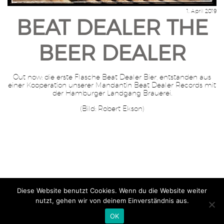
1. April 2019
BEAT DEALER THE
BEER DEALER
Out now: die erste Flasche Beat Dealer Bier, entstanden aus
einer Kooperation unserer Mandantin Beat Dealer Records mit
der Hamburger Landgang Brauerei.
(Bild: Robert Ekson)
Diese Website benutzt Cookies. Wenn du die Website weiter
Home
Impressum
Jobs
Datenschutz
| Gutsch & Schlegel
nutzt, gehen wir von deinem Einverständnis aus.
Rechtsanwälte – © 2026
OK