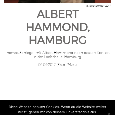
8. September 2017
ALBERT
HAMMOND,
HAMBURG
Thomas Schlegel mit Albert Hammond nach dessen Konzert
in der Laeiszhalle, Hamburg.
02.09.2017 (Foto: Privat)
Diese Website benutzt Cookies. Wenn du die Website weiter
Home
Impressum
Jobs
Datenschutz
| Gutsch & Schlegel
nutzt, gehen wir von deinem Einverständnis aus.
Rechtsanwälte – © 2026